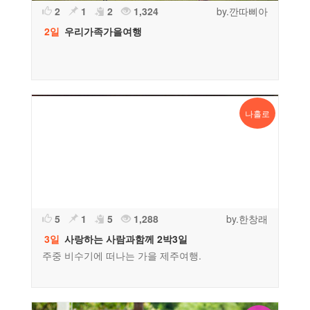
2
1
2
1,324
by.깐따삐아
2일
우리가족가을여행
나홀로
5
1
5
1,288
by.한창래
3일
사랑하는 사람과함께 2박3일
주중 비수기에 떠나는 가을 제주여행.