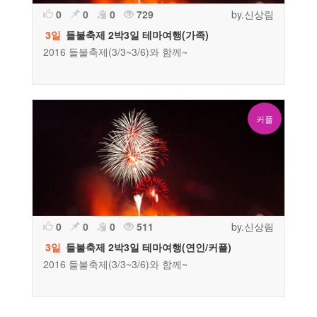
0
0
0
729
by.신상림
3일
들불축제 2박3일 테마여행(가족)
2016 들불축제(3/3~3/6)와 함께~
커플
0
0
0
511
by.신상림
3일
들불축제 2박3일 테마여행(연인/커플)
2016 들불축제(3/3~3/6)와 함께~