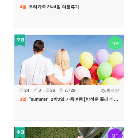
4일
우리가족 3박4일 여름휴가
추천
가족
24
3
26
7,729
by.박석운
3일
"summer" 2박3일 가족여행 [박석운 플래너 추천]
추천
친구