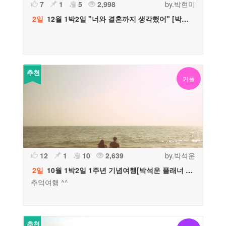
7
1
5
2,998
by.박현미
2일
12월 1박2일 "너와 결혼까지 생각했어" [박현미 플래너 추천]
추천
커플
12
1
10
2,639
by.박석운
2일
10월 1박2일 1주년 기념여행[박석운 플래너 추천]
추억여행 ^^
추천