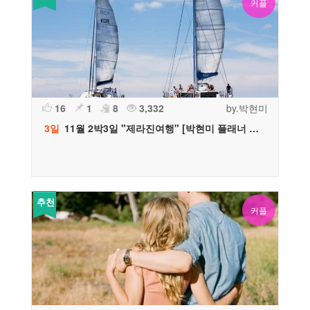
커플
16
1
8
3,332
by.박현미
3일
11월 2박3일 "제라진여행" [박현미 플래너 추천]
추천
커플