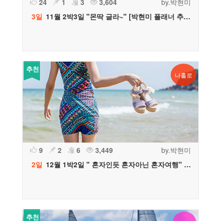
24
1
3
3,604
by.박현미
3일
11월 2박3일 "몬딱 글라~" [박현미 플래너 추천]
추천
나홀로
9
2
6
3,449
by.박현미
2일
12월 1박2일 " 혼자인듯 혼자아닌 혼자여행" [박현미 플래너 추천]
추천