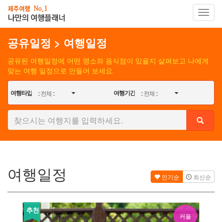
Toggl
navig
공유일정
>
여행일정
공유된 여행일정에 어떤 명소와 음식점이 있을지 살펴보고 나에게
맞는 여행 일정으로 만들어 보세요.
여행타입
여행기간
:: 전체 ::
:: 전체 ::
여행일정
인기순
최신순
추천
커플