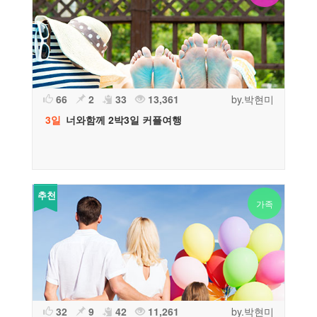
66
2
33
13,361
by.박현미
3일
너와함께 2박3일 커플여행
추천
가족
32
9
42
11,261
by.박현미