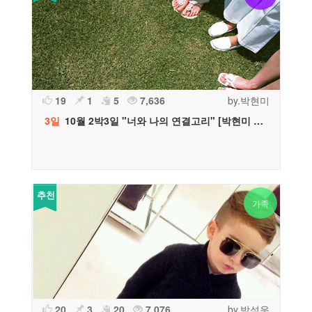
19
1
5
7,636
by.박현미
3일
10월 2박3일 "너와 나의 연결고리" [박현미 플래너 추천]
추천
가족
20
3
20
7,076
by.박석운