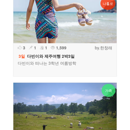
나홀로
3
1
1
1,599
by.한창래
3일
다빈이와 제주여행 2박3일
다빈이와 떠나는 3학년 여름방학
가족