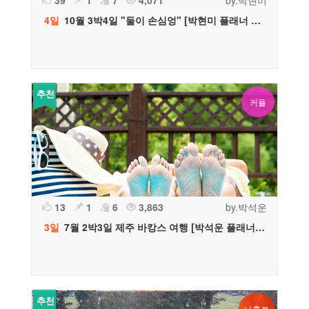
39
1
7
4,071
by.박현미
4일
10월 3박4일 "둘이 손심엉" [박현미 플래너 추천]
추천
커플
13
1
6
3,863
by.박석운
3일
7월 2박3일 제주 바캉스 여행 [박석운 플래너 추천]
추천
나홀로