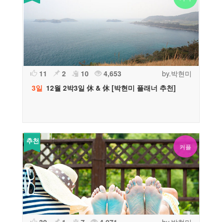
11
2
10
4,653
by.박현미
3일
12월 2박3일 休 & 休 [박현미 플래너 추천]
추천
커플