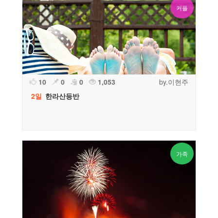
커플
10
0
0
1,053
by.이현주
2일
한라산등반
가족