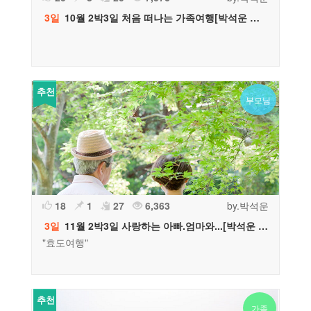
3일
10월 2박3일 처음 떠나는 가족여행[박석운 플래너 추천]
추천
부모님
18
1
27
6,363
by.박석운
3일
11월 2박3일 사랑하는 아빠.엄마와...[박석운 플래너 추천]
"효도여행"
추천
가족