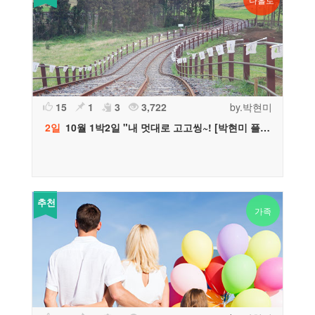
15
1
3
3,722
by.박현미
2일
10월 1박2일 "내 멋대로 고고씽~! [박현미 플래너 추천]
추천
가족